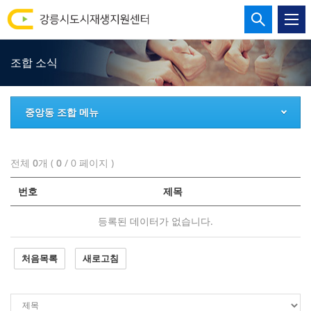
강
통
합
릉
검
조합 소식
시
색
열
도
기
중앙동 조합 메뉴
시
재
전체
0
개 (
0
/ 0 페이지 )
생
번호
제목
지
등록된 데이터가 없습니다.
원
처음목록
새로고침
센